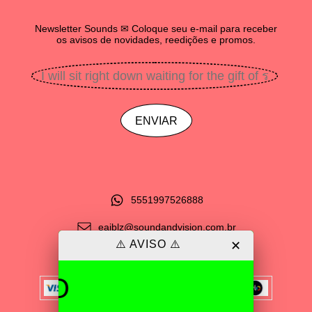
Newsletter Sounds ✉ Coloque seu e-mail para receber
os avisos de novidades, reedições e promos.
5551997526888
eaiblz@soundandvision.com.br
⚠️ AVISO ⚠️
✕
Visite o nosso Blog!
ATEN