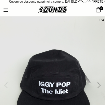
Cupom de desconto na primeira compra: EAI BLZ •*¨*•.¸¸☆*･ﾟFRETE GR
0
1
/
3