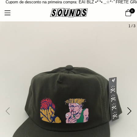
Cupom de desconto na primeira compra: EAI BLZ •*¨*•.¸¸☆*･ﾟFRETE GRÁTI
0
1
/
3