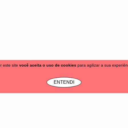
r este site
você aceita o uso de cookies
para agilizar a sua experiê
tas
Moletons
Bonés & Gorros
Acessórios
Vale Presente
SALE
Info
ENTENDI