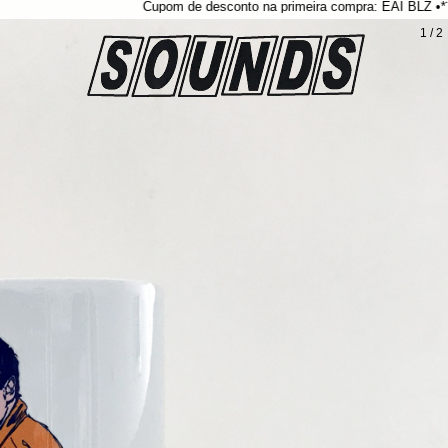
Cupom de desconto na primeira compra: EAI BLZ •*¨*•.¸¸☆*･ﾟ
1
/
2