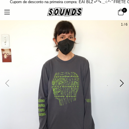
Cupom de desconto na primeira compra: EAI BLZ •*¨*•.¸¸☆*･ﾟFRETE GR
0
1
/
6