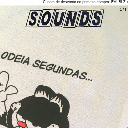
Cupom de desconto na primeira compra: EAI BLZ •*¨*•.¸¸☆*
1
/
1