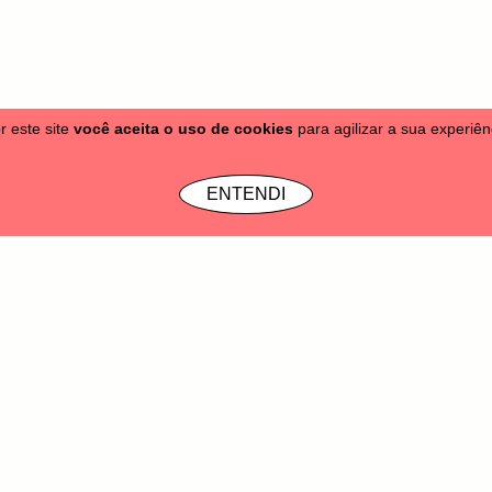
r este site
você aceita o uso de cookies
para agilizar a sua experiê
tas
Moletons
Bonés & Gorros
Acessórios
Vale Presente
SALE
Info
ENTENDI
෴