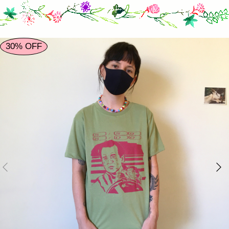
෴
30% OFF