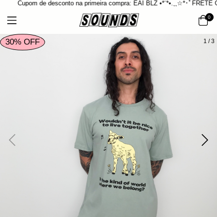
Cupom de desconto na primeira compra: EAI BLZ •*¨*•.¸¸☆*･ﾟFRETE GR
0
30% OFF
1
/
3