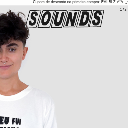
Cupom de desconto na primeira compra: EAI BLZ •*¨*•.¸¸☆*･ﾟFR
1
/
2