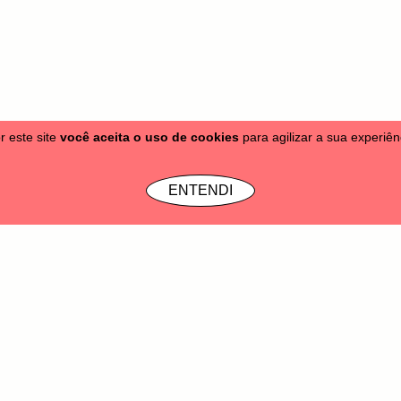
r este site
você aceita o uso de cookies
para agilizar a sua experiê
tas
Moletons
Bonés & Gorros
Acessórios
Vale Presente
SALE
Info
ENTENDI
෴