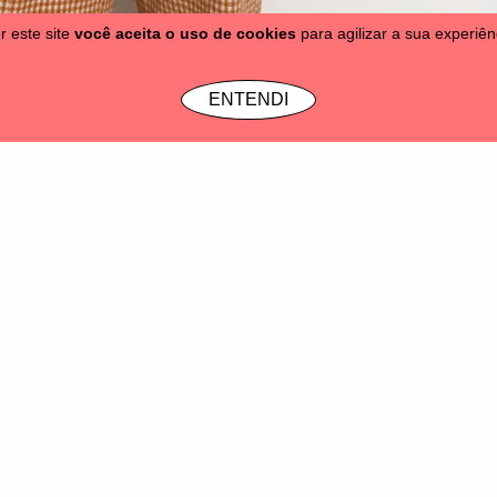
r este site
você aceita o uso de cookies
para agilizar a sua experiê
tas
Moletons
Bonés & Gorros
Acessórios
Vale Presente
SALE
Info
ENTENDI
෴
30% OFF