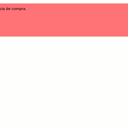
ncia de compra.
s
Sounds
30% OFF