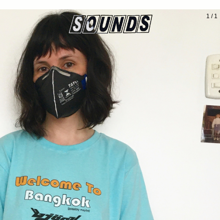
1
/
1